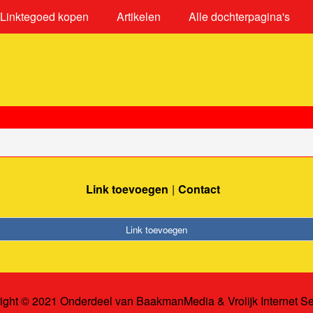
Linktegoed kopen
Artikelen
Alle dochterpagina's
Link toevoegen
Contact
Link toevoegen
ight © 2021 Onderdeel van
BaakmanMedia
&
Vrolijk Internet S